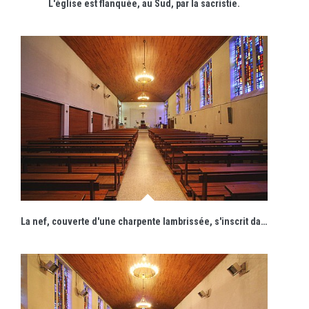
L'église est flanquée, au Sud, par la sacristie.
La nef, couverte d'une charpente lambrissée, s'inscrit dans un plan rectangulaire s'ouvrant une abside de même forme.